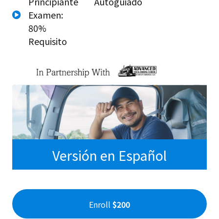
Principiante
Autoguiado
Examen:
80%
Requisito
Versión en Español
Enroll
$200