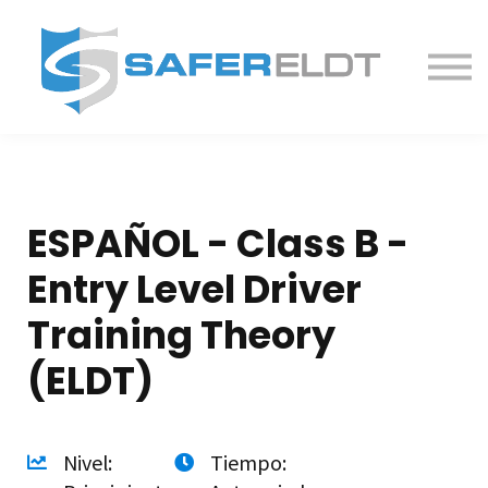
ELDT Courses
Partner With Us
FAQ
About
ESPAÑOL - Class B -
Entry Level Driver
Training Theory
(ELDT)
Nivel:
Tiempo: